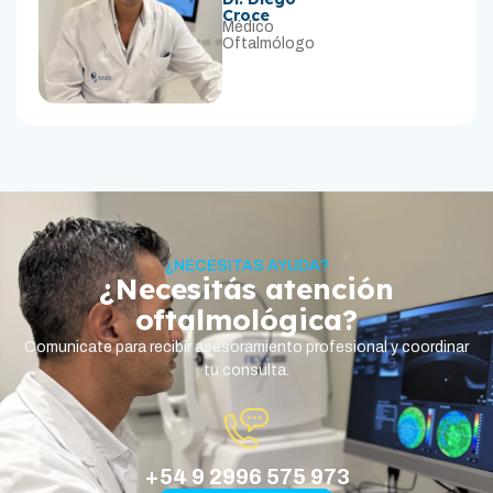
Croce
Médico
Oftalmólogo
¿NECESITAS AYUDA?
¿Necesitás atención
oftalmológica?
Comunicate para recibir asesoramiento profesional y coordinar
tu consulta.
+54 9 2996 575 973