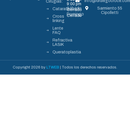
info@drdiegocroce.com
Cirugías:
9:00 pm
Sábado
Sarmiento 55
Catarata
Cerrado
Cipolletti
Domingo
Cerrado
Cross
linking
Lente
FAQ
Refractiva
LASIK
Queratoplastia
Copyright 2026 by
LTWEB
| Todos los derechos reservados.