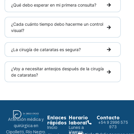
¿Qué debo esperar en mi primera consulta?
¿Cada cuánto tiempo debo hacerme un control
visual?
¿La cirugía de cataratas es segura?
¿Voy a necesitar anteojos después de la cirugía
de cataratas?
Enlaces
Horario
Contacto
Atención médica y
rápidos
laboral
+54 9 2996 575
quirúrgica en
973
Inicio
Lunes a
Cipolletti, Río Negro.
Viernes
8:00 am –