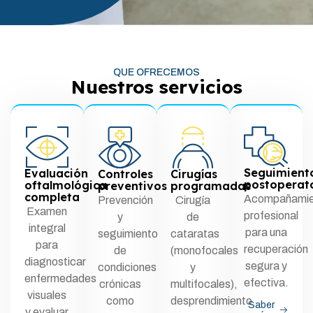
QUE OFRECEMOS
Nuestros servicios
Seguimient
Evaluación
Controles
Cirugías
postoperat
oftalmológica
preventivos
programadas
completa
Acompañamie
Prevención
Cirugía
Examen
profesional
y
de
integral
para una
seguimiento
cataratas
para
recuperación
de
(monofocales
diagnosticar
segura y
condiciones
y
enfermedades
efectiva.
crónicas
multifocales),
visuales
como
desprendimiento
Saber
y evaluar